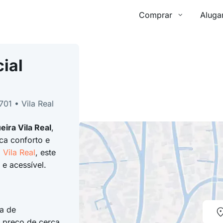
Comprar
Aluga
ial
01 • Vila Real
ira Vila Real
,
ca conforto e
a
Vila Real
, este
e acessível.
a de
 preço de cerca