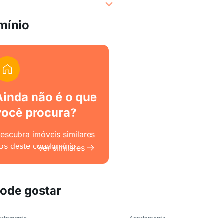
mínio
Ainda não é o que
você procura?
escubra imóveis similares
os deste condomínio.
Ver similares
pode gostar
artamento
Apartamento