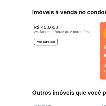
Imóveis à venda no condo
R$ 400.000
Av. Benedito Ferraz de Almeida Prado 701, Vila Real
Ver contato
D
a
Outros imóveis que você 
Apartamento
Ap