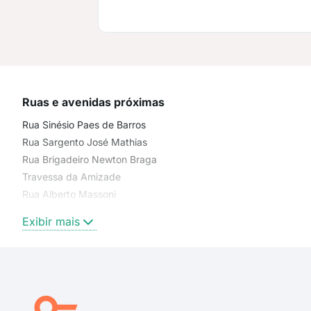
Ruas e avenidas próximas
Rua Sinésio Paes de Barros
Rua Sargento José Mathias
Rua Brigadeiro Newton Braga
Travessa da Amizade
Rua Alberto Massoni
Rua Doutor José Augusto
Exibir mais
Rua Antônio Pavanelli
Rua Acácio Izar
Rua Osório Migliorini
Rua Maria Alves de Campos
Alameda Virginio Zanatto