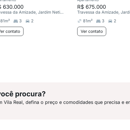
$ 630.000
R$ 675.000
Travessa da Amizade, Jardim Netinho Prado
81
m²
3
2
81
m²
3
2
er contato
Ver contato
você procura?
m Vila Real, defina o preço e comodidades que precisa e e