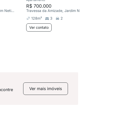
R$ 700.000
Travessa da Amizade, Jardim Netinho Prado
Travessa da Amizade, Jardim Netinho Prado
128
m²
3
2
Aind
Ver contato
você
Busque
locali
ideais
Ver mais imóveis
ncontre