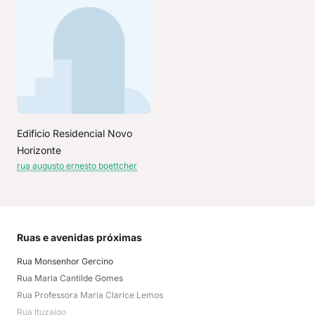
Edificio Residencial Novo
Horizonte
rua augusto ernesto boettcher
Ruas e avenidas próximas
Mai
Rua Monsenhor Gercino
San
Rua Maria Cantilde Gomes
Ita
Rua Professora Maria Clarice Lemos
Flor
Rua Ituzaigo
Boe