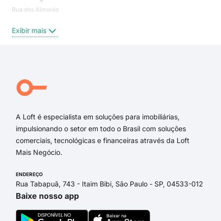
Rua dos Aimorés
Gua
Rua Francisco Dunzer
Petr
Exibir mais
Exi
Rua dos Alfaiates
Rua dos Bancários
Rua Iraí
Rua dos Caruaras
Rua Alfredo Wagner
Rua dos Desenhistas
A Loft é especialista em soluções para imobiliárias,
impulsionando o setor em todo o Brasil com soluções
comerciais, tecnológicas e financeiras através da Loft
Mais Negócio.
ENDEREÇO
Rua Tabapuã, 743 - Itaim Bibi, São Paulo - SP, 04533-012
Baixe nosso app