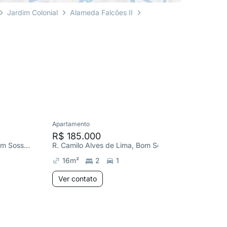
Jardim Colonial
Alameda Falcões II
Apartamento
Apartame
R$ 185.000
R$ 275
R. Camilo Alves de Lima, Bom Sossego
R. Camilo Alves de Lima, Bom Sossego
R. Brusqu
16
m²
2
1
50
m²
Ver contato
Ver co