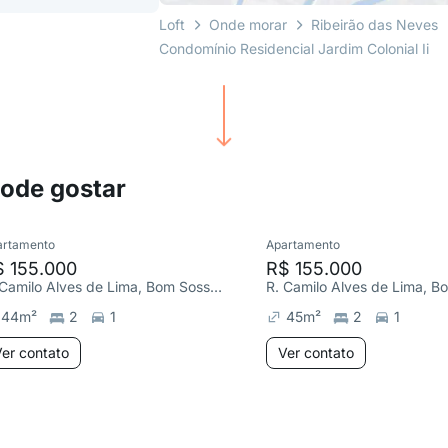
Loft
Onde morar
Ribeirão das Neves
Condomínio Residencial Jardim Colonial Ii
pode gostar
artamento
Apartamento
$ 155.000
R$ 155.000
R. Camilo Alves de Lima, Bom Sossego
44
m²
2
1
45
m²
2
1
er contato
Ver contato