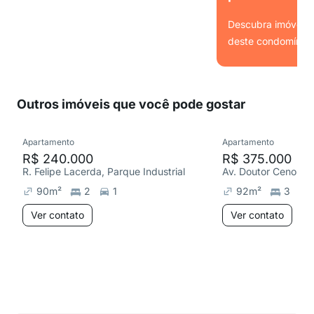
Descubra imóveis s
deste condomínio.
Ver
Outros imóveis que você pode gostar
Apartamento
Apartamento
R$ 240.000
R$ 375.000
R. Felipe Lacerda, Parque Industrial
90
m²
2
1
92
m²
3
Ver contato
Ver contato