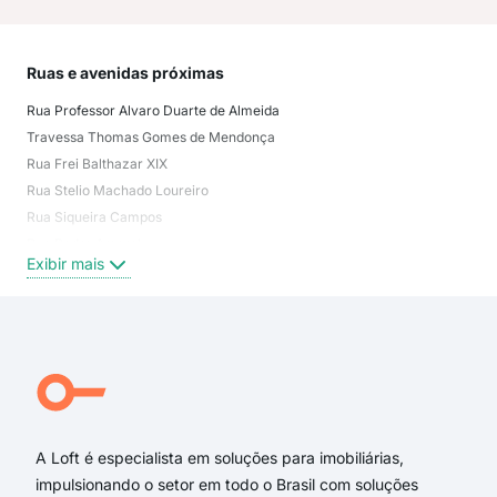
Ruas e avenidas próximas
Mai
Rua Professor Alvaro Duarte de Almeida
Jar
Travessa Thomas Gomes de Mendonça
Jar
Rua Frei Balthazar XIX
Vil
Rua Stelio Machado Loureiro
Vila
Rua Siqueira Campos
Vila
Rua Pedro Amaral
Jar
Exibir mais
Exi
Rua Ipiranga
Rua Oswaldo Cruz
Pedro Amaral
Rua Fritz Jacobs
Travessa Sebastião Rodrigues Correa
Avenida Doutor Cenobelino de Barros Serra
A Loft é especialista em soluções para imobiliárias,
impulsionando o setor em todo o Brasil com soluções