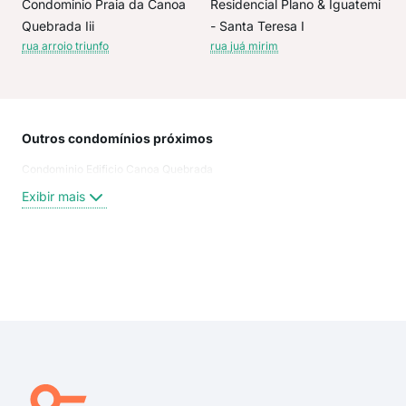
Condominio Praia da Canoa
Residencial Plano & Iguatemi
Quebrada Iii
- Santa Teresa I
rua arroio triunfo
rua juá mirim
Outros condomínios próximos
Rua
Condominio Edificio Canoa Quebrada
Rua
Rua
Exibir mais
Rua 
Rua 
rua 
rua
Exi
Rua
rua 
rua 
rua 
rua 