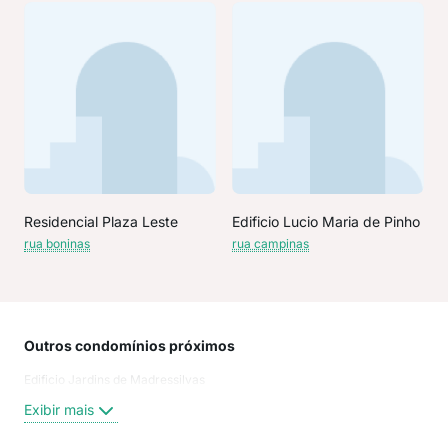
Residencial Plaza Leste
Edificio Lucio Maria de Pinho
rua boninas
rua campinas
Outros condomínios próximos
Rua
Edificio Jardins de Madressilvas
Rua
Rua
Exibir mais
Rua 