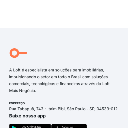
Rua
Rua 
Rua
Exi
Rua
rua
rua 
rua 
Rua
Bon
A Loft é especialista em soluções para imobiliárias,
impulsionando o setor em todo o Brasil com soluções
comerciais, tecnológicas e financeiras através da Loft
Mais Negócio.
ENDEREÇO
Rua Tabapuã, 743 - Itaim Bibi, São Paulo - SP, 04533-012
Baixe nosso app