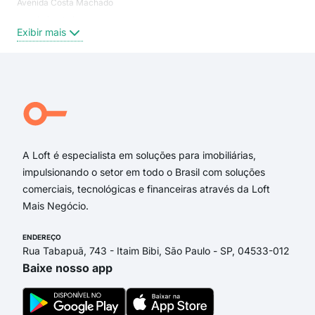
Avenida Costa Machado
Boq
rua almirante barroso
Jar
Exibir mais
Exi
rua otelo rodrigues franco
Rua Coronel Fontenelle
Rua General Góes Monteiro
Rua General Zenóbio da Costa
Rua Almirante Custódio de Mello
Rua General Vicente de Paula Dalle Coutinho
A Loft é especialista em soluções para imobiliárias,
impulsionando o setor em todo o Brasil com soluções
comerciais, tecnológicas e financeiras através da Loft
Mais Negócio.
ENDEREÇO
Rua Tabapuã, 743 - Itaim Bibi, São Paulo - SP, 04533-012
Baixe nosso app