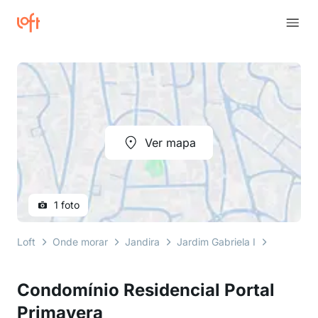
Ver mapa
1 foto
Loft
Onde morar
Jandira
Jardim Gabriela I
Rua XV d
Condomínio Residencial Portal
Primavera