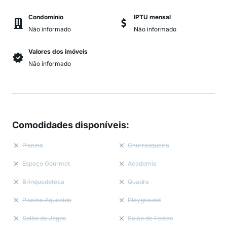
Condomínio
IPTU mensal
Não informado
Não informado
Valores dos imóveis
Não informado
Comodidades disponíveis
:
Piscina
Churrasqueira
Espaço Gourmet
Academia
Brinquedoteca
Quadra
Piscina Aquecida
Playground
Salão de Jogos
Salão de Festas