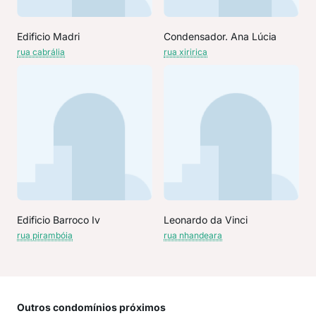
Edificio Madri
Condensador. Ana Lúcia
rua cabrália
rua xiririca
Edificio Barroco Iv
Leonardo da Vinci
rua pirambóia
rua nhandeara
Outros condomínios próximos
Rua