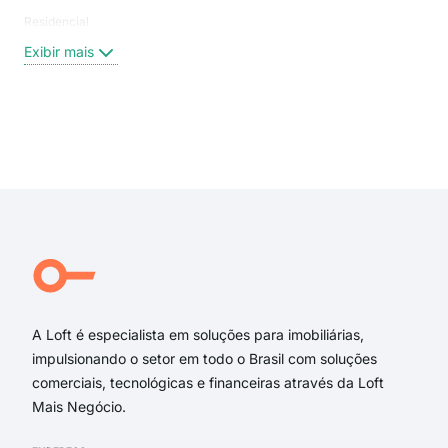
Residencial
Rua
Rua
Exibir mais
Praç
Rua
Rua
Pir
Exi
rua 
rua
rua 
rua
rua 
Rua
A Loft é especialista em soluções para imobiliárias,
impulsionando o setor em todo o Brasil com soluções
comerciais, tecnológicas e financeiras através da Loft
Mais Negócio.