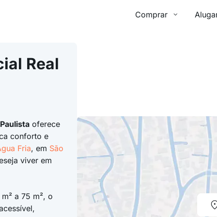
Comprar
Aluga
ial Real
a
Paulista
oferece
ca conforto e
gua Fria
, em
São
eseja viver em
m² a 75 m², o
cessível,