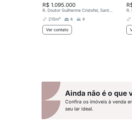
R$ 1.095.000
R
R. Doutor Guilherme Cristofel, Santana
R.
210
m²
4
4
Ver contato
V
Ainda não é o que 
Confira os imóveis à venda e
seu lar ideal.