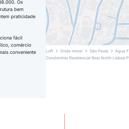
88.000. Os
trutura bem
ntem praticidade
iona fácil
lico, comércio
Loft
Onde morar
São Paulo
Água F
 mais conveniente
Condomínio Residencial Real North Lisboa P