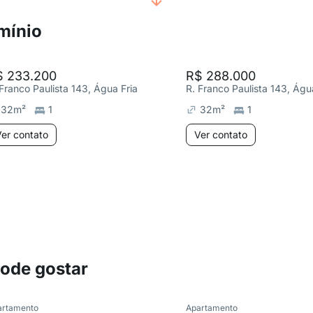
mínio
$ 233.200
R$ 288.000
 Franco Paulista 143, Água Fria
R. Franco Paulista 143, Águ
32
m²
1
32
m²
1
er contato
Ver contato
pode gostar
artamento
Apartamento