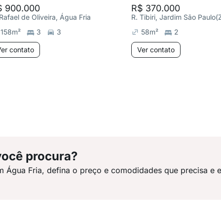
$ 900.000
R$ 370.000
 Rafael de Oliveira, Água Fria
158
m²
3
3
58
m²
2
er contato
Ver contato
você procura?
m Água Fria, defina o preço e comodidades que precisa e 