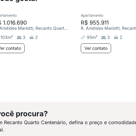
artamento
Apartamento
 1.016.690
R$ 955.911
R. Aristides Mariotti, Recanto Quarto Centenário
103
m²
3
2
95
m²
3
2
er contato
Ver contato
você procura?
m Recanto Quarto Centenário, defina o preço e comodidad
l.