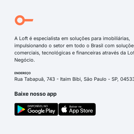
Rua Gino Olivato
Rua Décio Luiz Piovesan Junior
Rua Oscar Cantoni
Antônio Pincinato
A Loft é especialista em soluções para imobiliárias,
impulsionando o setor em todo o Brasil com soluçõe
comerciais, tecnológicas e financeiras através da Lo
Negócio.
ENDEREÇO
Rua Tabapuã, 743 - Itaim Bibi, São Paulo - SP, 0453
Baixe nosso app