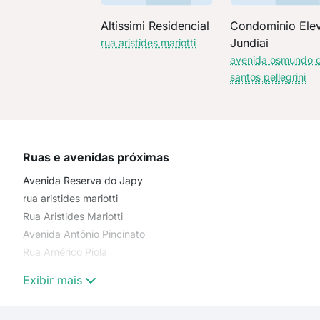
Altissimi Residencial
Condominio Ele
Jundiai
rua aristides mariotti
avenida osmundo 
santos pellegrini
Ruas e avenidas próximas
Avenida Reserva do Japy
rua aristides mariotti
Rua Aristides Mariotti
Avenida Antônio Pincinato
Rua Américo Piola
Rua Guadalajara
Exibir mais
Rua Dona Tereza Cristina
Rua Olívio Meloni