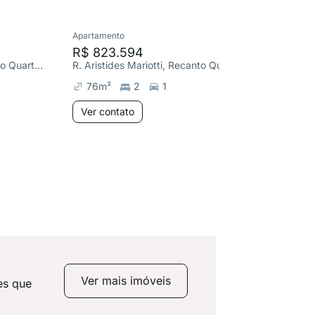
Apartamento
Apartame
R$ 823.594
R$ 734
R. Aristides Mariotti, Recanto Quarto Centenário
R. Aristides Mariotti, Recanto Quarto Centenário
76
m²
2
1
74
m²
Ver contato
Ver co
Ver mais imóveis
es que