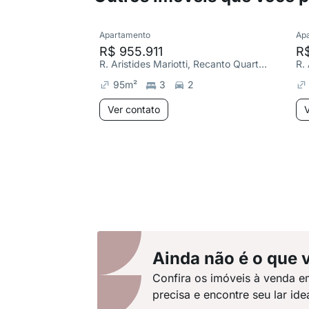
Apartamento
Ap
R$ 955.911
R$
R. Aristides Mariotti, Recanto Quarto Centenário
95
m²
3
2
Ver contato
V
Ainda não é o que 
Confira os imóveis à venda e
precisa e encontre seu lar idea