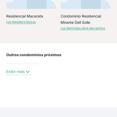
Residencial Macerata
Condominio Residencial
rua theodoro biazus
Mirante Dell Solle
rua domingos oliva dos santos
Outros condomínios próximos
Rua
Residencial Basilicata
Rua
Rua
Exibir mais
Rua
rua 
rua 
rua 
Exi
rua 
Rua
rua 