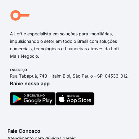
The
Dom
Rua
A Loft é especialista em soluções para imobiliárias,
impulsionando o setor em todo o Brasil com soluções
comerciais, tecnológicas e financeiras através da Loft
Mais Negócio.
ENDEREÇO
Rua Tabapuã, 743 - Itaim Bibi, São Paulo - SP, 04533-012
Baixe nosso app
Fale Conosco
Atendimento para dúvidas gerais: