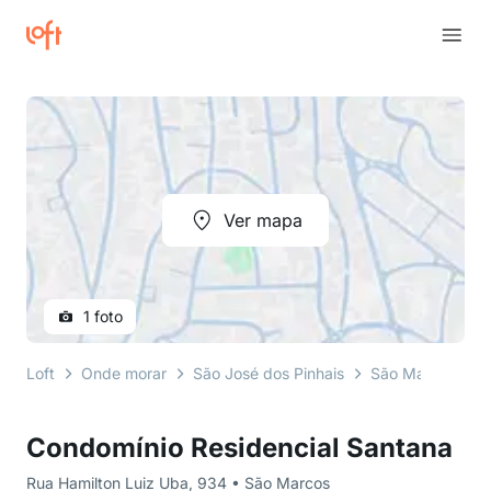
Ver mapa
1 foto
Loft
Onde morar
São José dos Pinhais
São Marcos
R
Condomínio Residencial Santana
Rua Hamilton Luiz Uba, 934 • São Marcos