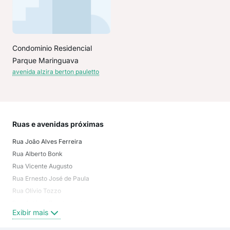
Condominio Residencial
Parque Maringuava
avenida alzira berton pauletto
Ruas e avenidas próximas
Mai
Rua João Alves Ferreira
Barr
Rua Alberto Bonk
Del
Rua Vicente Augusto
São
Rua Ernesto José de Paula
Cam
Rua Olívio Tozzo
Aruj
Rua Antônio Dombrowski
Exi
Exibir mais
Rua Olímpio Ferreira da Cruz
Rua Sezinando Ferreira da Cruz