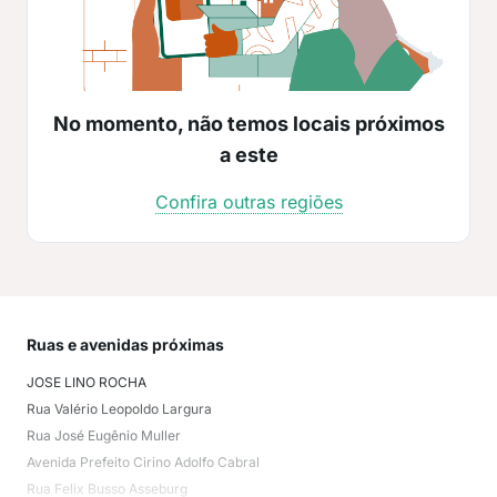
No momento, não temos locais próximos
a este
Confira outras regiões
Ruas e avenidas próximas
Mai
JOSE LINO ROCHA
Gra
Rua Valério Leopoldo Largura
São
Rua José Eugênio Muller
Ped
Avenida Prefeito Cirino Adolfo Cabral
Mar
Rua Felix Busso Asseburg
Exi