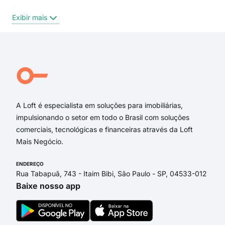
Rua Geraldo José Borba
Exibir mais
Rua Emilio Jannis
Rua Juiz Osvaldo Area Horn
Rua Gervásio de Souza
Rua Laudelino Fermino de Novaes
Avenida Raial Leste-Oeste do Loteamento Vila Paraná
Rua Adolfo Cabral Júnior
A Loft é especialista em soluções para imobiliárias,
impulsionando o setor em todo o Brasil com soluções
comerciais, tecnológicas e financeiras através da Loft
Mais Negócio.
ENDEREÇO
Rua Tabapuã, 743 - Itaim Bibi, São Paulo - SP, 04533-012
Baixe nosso app