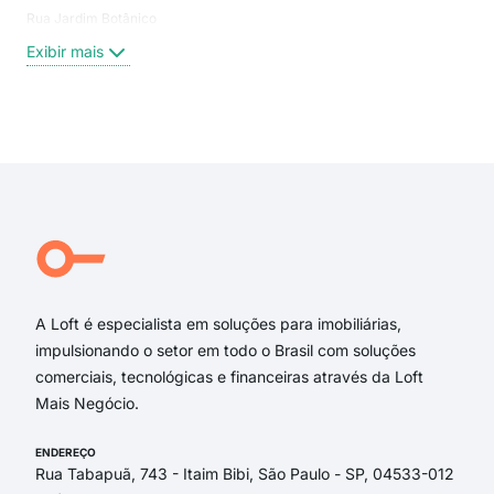
Rua Jardim Botânico
Plan
Gua
Exibir mais
Enc
Man
Exi
A Loft é especialista em soluções para imobiliárias,
impulsionando o setor em todo o Brasil com soluções
comerciais, tecnológicas e financeiras através da Loft
Mais Negócio.
ENDEREÇO
Rua Tabapuã, 743 - Itaim Bibi, São Paulo - SP, 04533-012