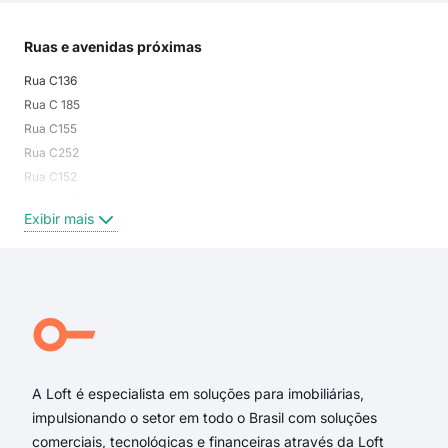
Ruas e avenidas próximas
Mai
Rua C136
Jard
Rua C 185
Ser
Rua C155
Nov
Rua C252
Set
Rua C152
Jar
Rua C 139
Par
Exibir mais
Exi
Rua C 154
Praça C113
Rua C156
Rua C 179
Rua C148
Rua C151
A Loft é especialista em soluções para imobiliárias,
impulsionando o setor em todo o Brasil com soluções
comerciais, tecnológicas e financeiras através da Loft