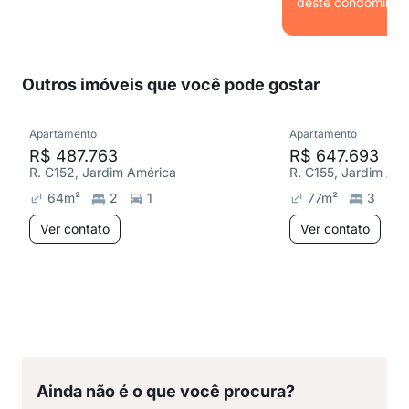
deste condomínio.
Ver
Outros imóveis que você pode gostar
Apartamento
Apartamento
R$ 487.763
R$ 647.693
R. C152, Jardim América
R. C155, Jardim Am
64
m²
2
1
77
m²
3
Ver contato
Ver contato
Ainda não é o que você procura?