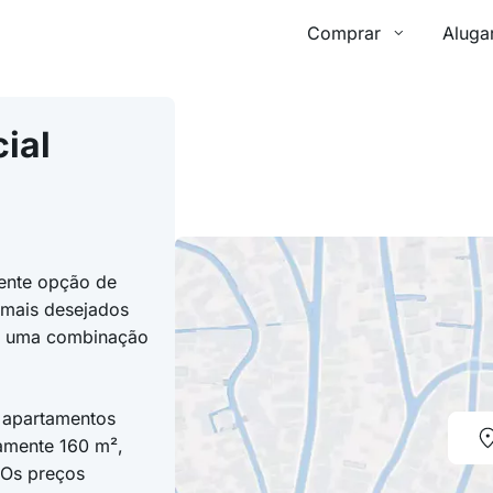
Comprar
Aluga
ial
ente opção de
 mais desejados
ce uma combinação
s apartamentos
amente 160 m²,
 Os preços