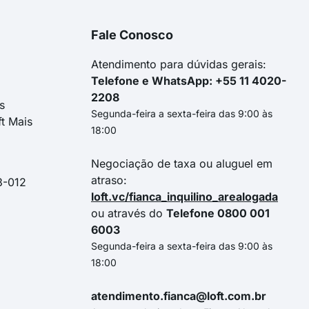
rua doutor fernando scarpelli
rua cantor luiz gonzaga
Fale Conosco
rua josé mendes de carvalho
rua geraldo magela pereira
Atendimento para dúvidas gerais:
Telefone e WhatsApp: +55 11 4020-
2208
s
Segunda-feira a sexta-feira das 9:00 às
ft Mais
18:00
Negociação de taxa ou aluguel em
atraso:
3-012
loft.vc/fianca_inquilino_arealogada
ou através do
Telefone 0800 001
6003
Segunda-feira a sexta-feira das 9:00 às
18:00
atendimento.fianca@loft.com.br