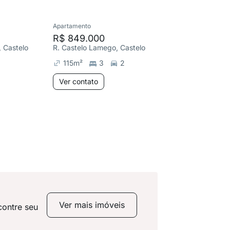
Apartamento
Cobertura
R$ 849.000
R$ 750
, Castelo
R. Castelo Lamego, Castelo
R. Kenne
115
m²
3
2
186
m
Ver contato
Ver co
Ver mais imóveis
contre seu