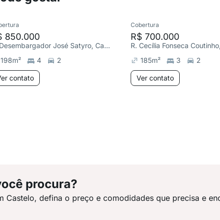
bertura
Cobertura
$ 850.000
R$ 700.000
R. Desembargador José Satyro, Castelo
R. Cecília Fonseca Coutinho
198
m²
4
2
185
m²
3
2
er contato
Ver contato
você procura?
m Castelo, defina o preço e comodidades que precisa e en