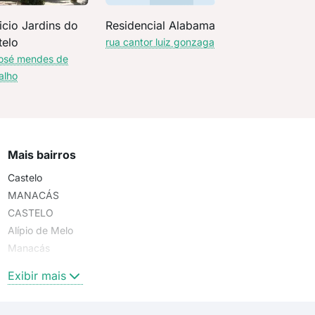
icio Jardins do
Residencial Alabama
telo
rua cantor luiz gonzaga
josé mendes de
alho
Mais bairros
Castelo
MANACÁS
CASTELO
Alípio de Melo
Manacás
Castelo
Exibir mais