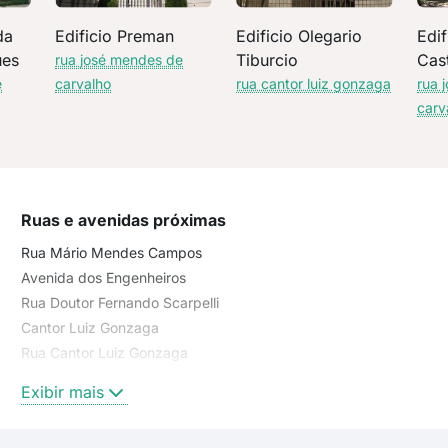
da
Edificio Preman
Edificio Olegario
Edif
ues
Tiburcio
Cas
rua josé mendes de
e
carvalho
rua cantor luiz gonzaga
rua 
carv
Ruas e avenidas próximas
Rua Mário Mendes Campos
Avenida dos Engenheiros
Rua Doutor Fernando Scarpelli
Cantor Luiz Gonzaga
Rua Cantor Luiz Gonzaga
Rua José Mendes de Carvalho
Exibir mais
Rua Geraldo Magela Pereira
Rua Doutor Sylvio Menicucci