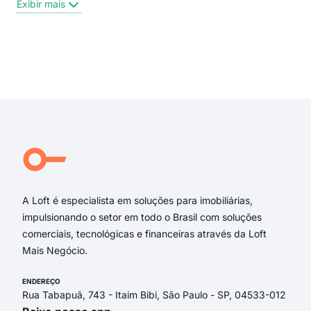
Exibir mais
Rua
FRA
Ave
rua
Exi
rua 
Rua
Rua
Rua 
Rua 
Rua 
A Loft é especialista em soluções para imobiliárias,
impulsionando o setor em todo o Brasil com soluções
comerciais, tecnológicas e financeiras através da Loft
Mais Negócio.
ENDEREÇO
Rua Tabapuã, 743 - Itaim Bibi, São Paulo - SP, 04533-012