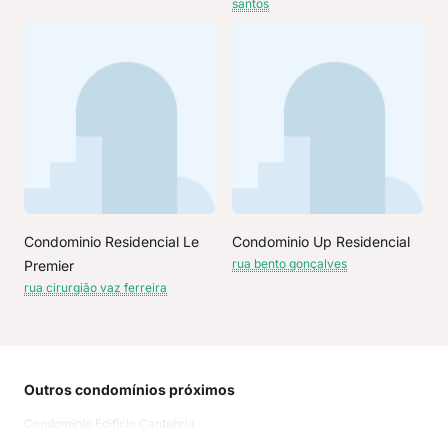
santos
Condominio Residencial Le
Condominio Up Residencial
rua bento gonçalves
Premier
rua cirurgião vaz ferreira
Outros condomínios próximos
Rua
Condominio Edificio Cantabria
Rua 
Ben