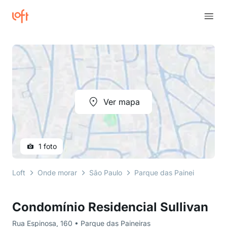
Ver mapa
1 foto
Loft
Onde morar
São Paulo
Parque das Paineiras
Ru
Condomínio Residencial Sullivan
Rua Espinosa, 160 • Parque das Paineiras