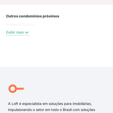
Outros condomínios próximos
Rua
Residencial Sullivan
Rua
rua 
Exibir mais
Rua 
Rua
rua 
Est
Exi
Rua
Rua
Rua
Rua
rua 
Rua
A Loft é especialista em soluções para imobiliárias,
impulsionando o setor em todo o Brasil com soluções