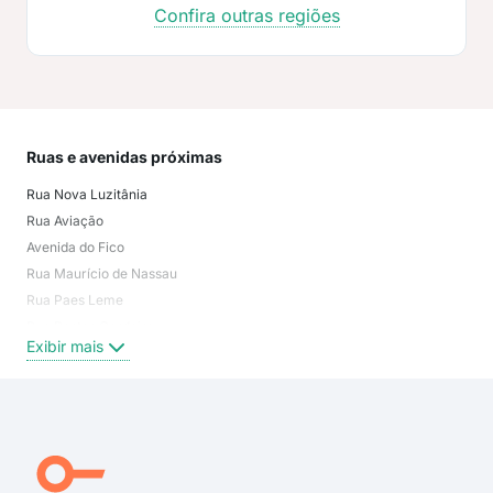
Confira outras regiões
Ruas e avenidas próximas
Mai
Rua Nova Luzitânia
San
Rua Aviação
Avi
Avenida do Fico
Chá
Rua Maurício de Nassau
Con
Rua Paes Leme
Con
Rua Bastos Cordeiro
Conj
Exibir mais
Exi
Rua Dona Ida
Rua Borba Gato
Rua Padre Anchieta
Rua Vinte e Três de Março
Rua Doze de Outubro
Rua Piacatu