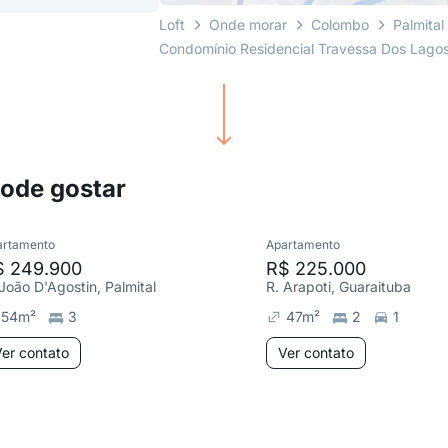
Loft
Onde morar
Colombo
Palmital
Condomínio Residencial Travessa Dos Lago
pode gostar
artamento
Apartamento
$ 249.900
R$ 225.000
 João D'Agostin, Palmital
R. Arapoti, Guaraituba
54
m²
3
47
m²
2
1
er contato
Ver contato