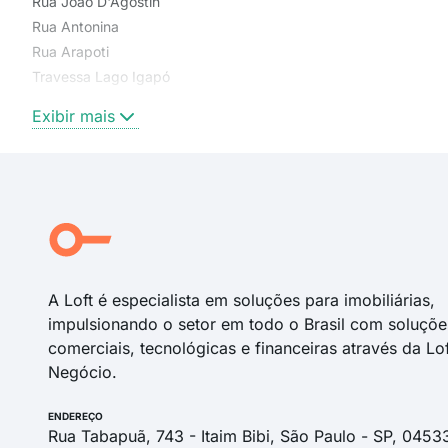
Rua João D'Agostin
Rua Antonina
Rua Arapoti
Travessa Lago Igapó
Rua Lago Tanguá
Exibir mais
Rua Castro
Rua Lago Tumiri
Rua Arapongas
Rua Luíz Trevisan
Rua Honorata Baldo
Rua Lago Tinguí
A Loft é especialista em soluções para imobiliárias,
impulsionando o setor em todo o Brasil com soluçõe
comerciais, tecnológicas e financeiras através da Lo
Negócio.
ENDEREÇO
Rua Tabapuã, 743 - Itaim Bibi, São Paulo - SP, 0453