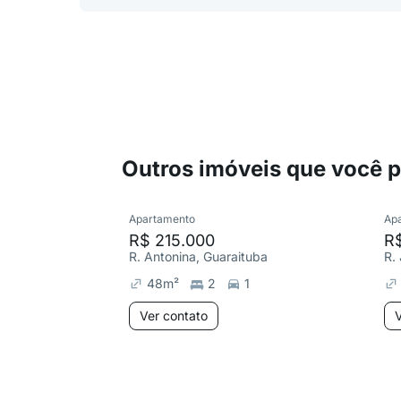
Outros imóveis que você 
Apartamento
Ap
R$ 215.000
R
R. Antonina, Guaraituba
R.
48
m²
2
1
Ver contato
V