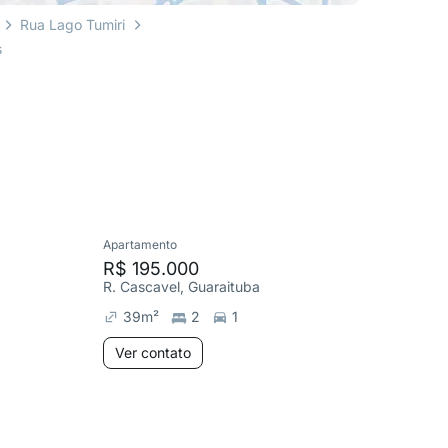
Rua Lago Tumiri
s
Apartamento
Apartame
R$ 195.000
R$ 24
R. Cascavel, Guaraituba
39
m²
2
1
41
m²
Ver contato
Ver co