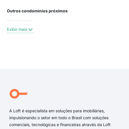
Outros condomínios próximos
Rua
Solar Passione
Rua
Rua
Exibir mais
Rua
Rua
Rua
Rua
Exi
rua
Rua
rua 
Rua
rua 
Rua
A Loft é especialista em soluções para imobiliárias,
impulsionando o setor em todo o Brasil com soluções
comerciais, tecnológicas e financeiras através da Loft