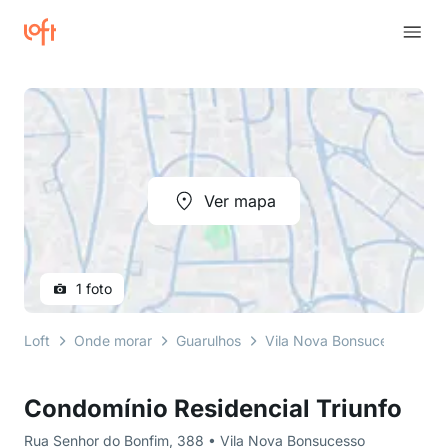
Ver mapa
1 foto
Loft
Onde morar
Guarulhos
Vila Nova Bonsucesso
R
Condomínio Residencial Triunfo
Rua Senhor do Bonfim, 388 • Vila Nova Bonsucesso