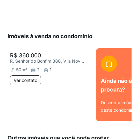
Imóveis à venda no condomínio
R$ 360.000
R. Senhor do Bonfim 388, Vila Nova Bonsucesso
50
m²
2
1
Ver contato
Ainda não é o
procura?
Descubra imóveis s
deste condomínio.
Ver
Outros imóveis que você pode gostar