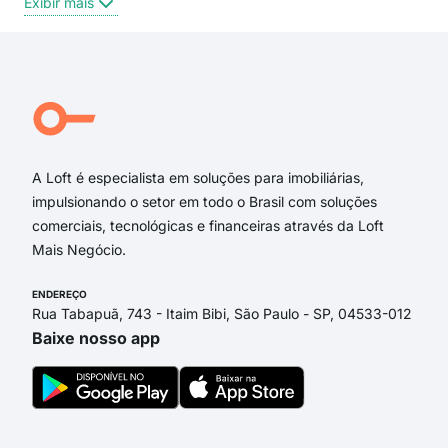
Exibir mais
Rua Laudelino Fermino de Novaes
Rua José Lino Rocha
Rua Orlandino Formigal
Avenida Raial Leste-Oeste do Loteamento Vila Paraná
Rua Antonio Vicente dos Passos Filho
Rua Adolfo Cabral Júnior
A Loft é especialista em soluções para imobiliárias,
impulsionando o setor em todo o Brasil com soluções
comerciais, tecnológicas e financeiras através da Loft
Mais Negócio.
ENDEREÇO
Rua Tabapuã, 743 - Itaim Bibi, São Paulo - SP, 04533-012
Baixe nosso app