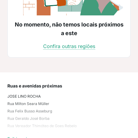
No momento, não temos locais próximos
a este
Confira outras regiões
Ruas e avenidas próximas
Mai
JOSE LINO ROCHA
Gra
Rua Milton Seara Müller
São
Rua Felix Busso Asseburg
São
Rua Geraldo José Borba
Ped
Rua Vereador Thimóteo de Goes Rebelo
Mar
Rua Gervásio de Souza
Exi