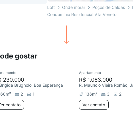
Loft
Onde morar
Poços de Caldas
Condomínio Residencial Vila Veneto
pode gostar
artamento
Apartamento
$ 230.000
R$ 1.083.000
 Brigida Brugnolo, Boa Esperança
60
m²
2
1
136
m²
3
2
er contato
Ver contato