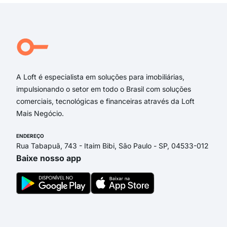
rua 
rua 
rua
praç
rua 
A Loft é especialista em soluções para imobiliárias,
impulsionando o setor em todo o Brasil com soluções
comerciais, tecnológicas e financeiras através da Loft
Mais Negócio.
ENDEREÇO
Rua Tabapuã, 743 - Itaim Bibi, São Paulo - SP, 04533-012
Baixe nosso app