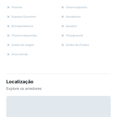
Piscina
Churrasqueira
Espaço Gourmet
Academia
Brinquedoteca
Quadra
Piscina Aquecida
Playground
Salão de Jogos
Salão de Festas
Área Verde
Localização
Explore os arredores