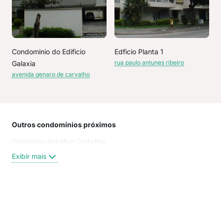
Condominio do Edificio
Edficio Planta 1
rua paulo antunes ribeiro
Galaxia
avenida genaro de carvalho
Outros condomínios próximos
Rua
Condominio do Edificio Costa Mar
Pra
Rua
Exibir mais
Rua
Rua 
Rua 
rua 
Exi
rua 