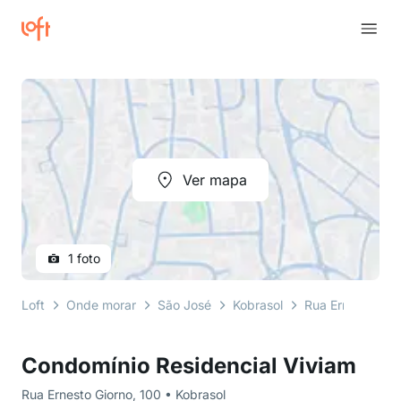
Ver mapa
1 foto
Loft
Onde morar
São José
Kobrasol
Rua Ernesto Gio
Condomínio Residencial Viviam
Rua Ernesto Giorno, 100 • Kobrasol