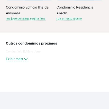
Condominio Edificio Ilha da
Condominio Residencial
Alvorada
Anadir
rua josé gonzaga regina lima
rua ernesto giorno
Outros condomínios próximos
Rua
Condominio Edificio Jane
Joã
Rua
Exibir mais
Rua
rua 
rua 
rua 
Exi
rua 
Jos
Cae
Joa