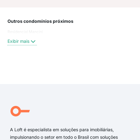
Outros condomínios próximos
Rua
Residencial Mancini
Abe
Rua
Exibir mais
Rua
Rua
Wal
Rua
Exi
ABE
Rua
Rua
rua 
rua
rua
A Loft é especialista em soluções para imobiliárias,
impulsionando o setor em todo o Brasil com soluções