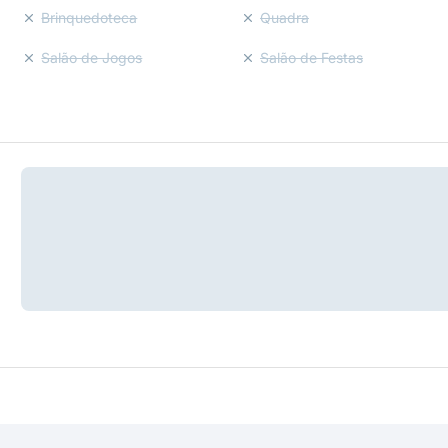
Brinquedoteca
Quadra
Salão de Jogos
Salão de Festas