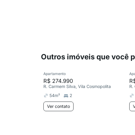
Outros imóveis que você 
Apartamento
Ap
R$ 274.990
R
R. Carmem Silva, Vila Cosmopolita
R.
54
m²
2
Ver contato
V