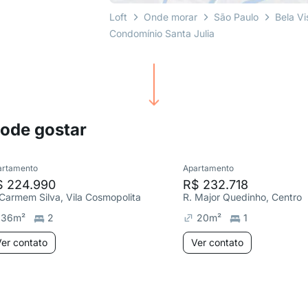
Loft
Onde morar
São Paulo
Bela Vi
Condomínio Santa Julia
pode gostar
artamento
Apartamento
$ 224.990
R$ 232.718
 Carmem Silva, Vila Cosmopolita
R. Major Quedinho, Centro
36
m²
2
20
m²
1
er contato
Ver contato