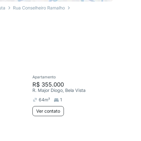
sta
Rua Conselheiro Ramalho
Apartamento
Cobertura
R$ 355.000
R$ 1.5
R. Major Diogo, Bela Vista
Av. Nove
64
m²
1
330
m
Ver contato
Ver co