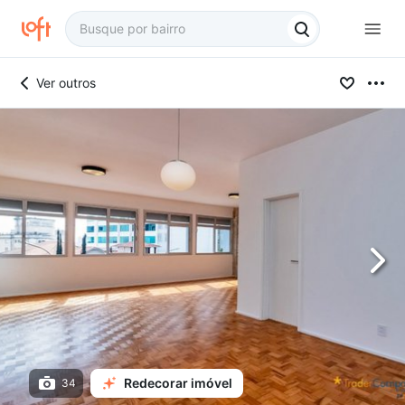
Ver outros
Redecorar imóvel
34