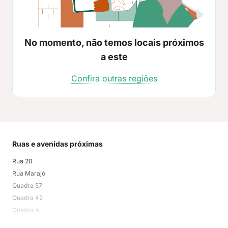
No momento, não temos locais próximos
a este
Confira outras regiões
Ruas e avenidas próximas
Mai
Rua 20
Valp
Rua Marajó
Parq
Quadra 57
Par
Quadra 42
Cid
Quadra A
Cruz
Rua Ipanema
Resi