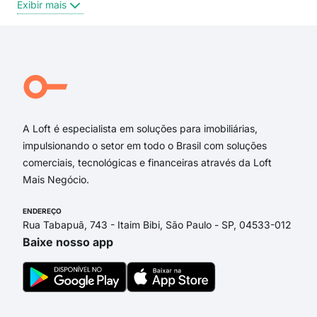
Exibir mais
Exi
Quadra QI 1
Quadra H
Rua Araguaia
Quadra 27
Quadra 56
Rua 13 Quadra 26 Lote
A Loft é especialista em soluções para imobiliárias,
impulsionando o setor em todo o Brasil com soluções
comerciais, tecnológicas e financeiras através da Loft
Mais Negócio.
ENDEREÇO
Rua Tabapuã, 743 - Itaim Bibi, São Paulo - SP, 04533-012
Baixe nosso app