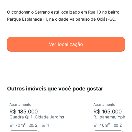
O condomínio Serrano está localizado em Rua 10 no bairro
Parque Esplanada III, na cidade Valparaíso de Goiás-GO.
Ver localização
Outros imóveis que você pode gostar
Apartamento
Apartamento
R$ 185.000
R$ 165.000
Quadra QI 1, Cidade Jardins
R. Ipanema, Ypiran
70
m²
2
1
46
m²
2