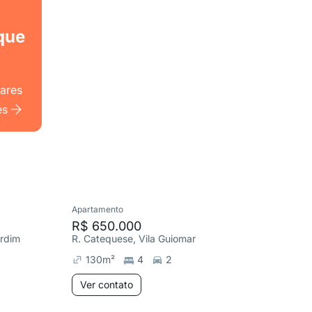
que
lares
es
Apartamento
Apartame
R$ 650.000
R$ 960
ardim
R. Catequese, Vila Guiomar
R. Padre
130
m²
4
2
270
m
Ver contato
Ver co