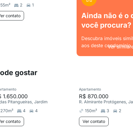
55
m²
2
1
Ainda não é o 
er contato
você procura?
Descubra imóveis simi
aos deste condomínio.
Ver similar
pode gostar
artamento
Apartamento
 1.650.000
R$ 870.000
 das Pitangueiras, Jardim
R. Almirante Protógenes, J
270
m²
4
4
150
m²
3
2
er contato
Ver contato