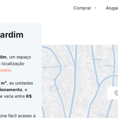
Comprar
Aluga
Jardim
dim
, um espaço
 localização
estre
.
 m²
, as unidades
cionamento
, e
e varia entre
R$
na fácil acesso a