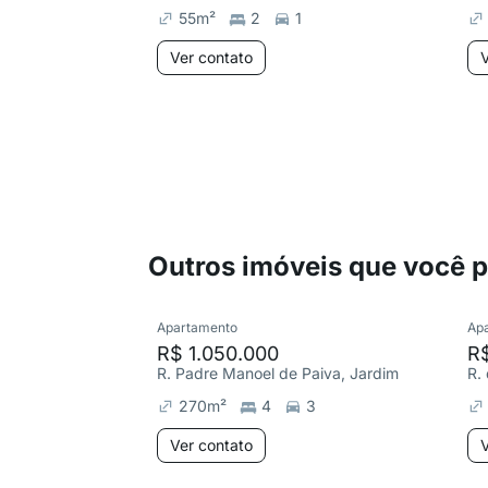
55
m²
2
1
Ver contato
V
Outros imóveis que você 
Apartamento
Ap
R$ 1.050.000
R$
R. Padre Manoel de Paiva, Jardim
R.
270
m²
4
3
Ver contato
V