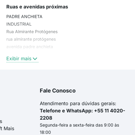
Ruas e avenidas próximas
PADRE ANCHIETA
INDUSTRIAL
Rua Almirante Protógenes
rua almirante protógenes
avenida padre anchieta
rua das bandeiras
Exibir mais
rua das esmeraldas
Avenida Padre Manuel da Nóbrega
Avenida Padre Anchieta
Catequese
Fale Conosco
Padre Manuel da Nobrega
Rua das Esmeraldas
Atendimento para dúvidas gerais:
Telefone e WhatsApp: +55 11 4020-
2208
s
Segunda-feira a sexta-feira das 9:00 às
ft Mais
18:00