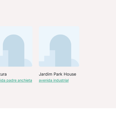
tura
Jardim Park House
ida padre anchieta
avenida industrial