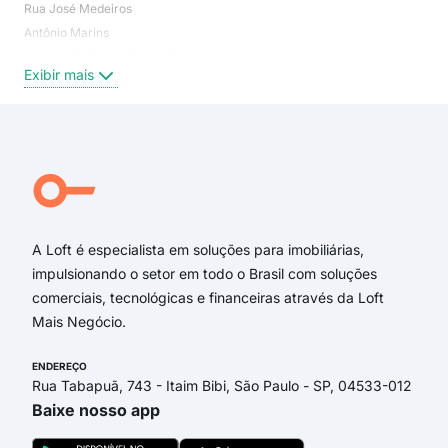
Rua José Medeiros
Itap
Antônio Marins
Mor
Avenida Professor Darcy Ribeiro
Nov
Exibir mais
Exi
Rua Ruy Braga
Rua Doutor Manoel Ferraz
Rua Nicolau de Lucca
Rua Jaci Maciel
Rua José Zolvino Coutinho
Avenida Antônio Marins
A Loft é especialista em soluções para imobiliárias,
impulsionando o setor em todo o Brasil com soluções
comerciais, tecnológicas e financeiras através da Loft
Mais Negócio.
ENDEREÇO
Rua Tabapuã, 743 - Itaim Bibi, São Paulo - SP, 04533-012
Baixe nosso app