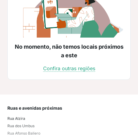
No momento, não temos locais próximos
a este
Confira outras regiões
Ruas e avenidas próximas
Mai
Rua Alzira
Mir
Rua dos Umbus
Mor
Rua Afonso Baliero
Aleg