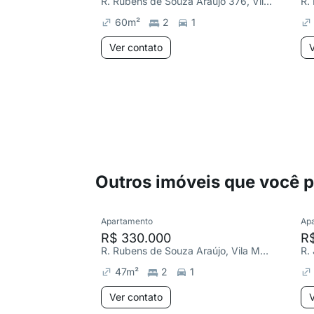
R. Rubens de Souza Araújo 376, Vila Mangalot
60
m²
2
1
Ver contato
V
Outros imóveis que você 
Apartamento
Ap
R$ 330.000
R
R. Rubens de Souza Araújo, Vila Mangalot
R.
47
m²
2
1
Ver contato
V