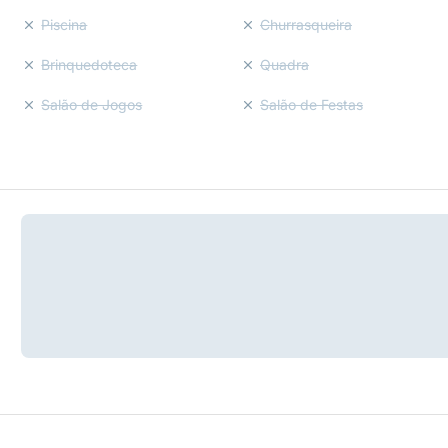
Piscina
Churrasqueira
Brinquedoteca
Quadra
Salão de Jogos
Salão de Festas