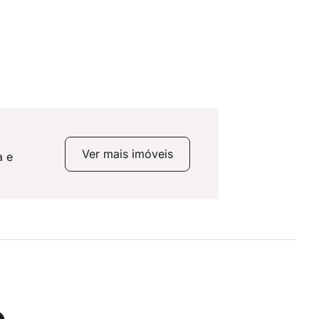
Ver mais imóveis
a e
o