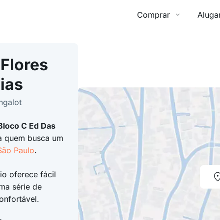
Comprar
Aluga
Flores
ias
ngalot
Bloco C Ed Das
ra quem busca um
São Paulo
.
io oferece fácil
ma série de
nfortável.