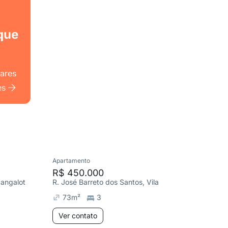
que
lares
es
Apartamento
Cobertura
R$ 450.000
R$ 46
Mangalot
R. José Barreto dos Santos, Vila Mangalot
R. José A
73
m²
3
107
m²
Ver contato
Ver co