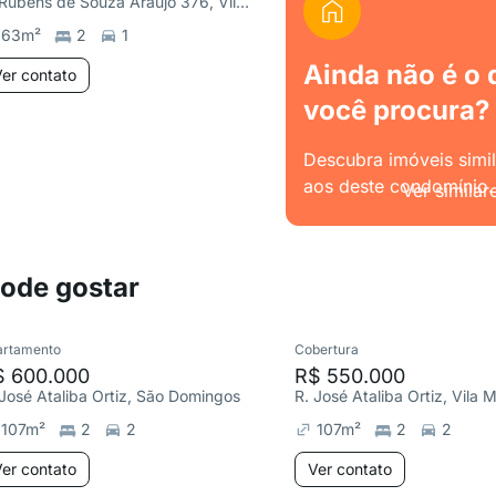
R. Rubens de Souza Araújo 376, Vila Mangalot
63
m²
2
1
Ainda não é o 
er contato
você procura?
Descubra imóveis simi
aos deste condomínio.
Ver similar
pode gostar
artamento
Cobertura
$ 600.000
R$ 550.000
 José Ataliba Ortiz, São Domingos
R. José Ataliba Ortiz, Vila 
107
m²
2
2
107
m²
2
2
er contato
Ver contato