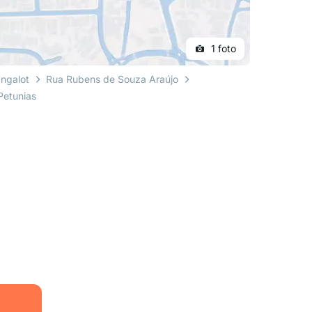
1 foto
angalot
Rua Rubens de Souza Araújo
Petunias