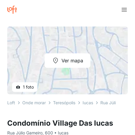
Ver mapa
1 foto
Loft
Onde morar
Teresópolis
Iucas
Rua Júlio Gameir
Condomínio Village Das Iucas
Rua Júlio Gameiro, 600 • Iucas