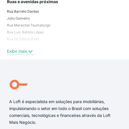
Ruas e avenidas próximas
Mai
Rua Barreto Dantas
Luc
Júlio Gameiro
Cor
Rua Marechal Taumaturgo
Iuca
Rua Luiz Batista Lópes
Cas
Rua Gil Sobral Pinto
Jar
Rua Júlio Gameiro
Tau
Exibir mais
Exi
Rua Olavo de Araújo
Rua Luiz Lengruber
Rua Mello Guimarães
Rua João Alves de Moura
Rua Mestre Valentim
Rua Ney Cardoso
A Loft é especialista em soluções para imobiliárias,
impulsionando o setor em todo o Brasil com soluções
comerciais, tecnológicas e financeiras através da Loft
Mais Negócio.