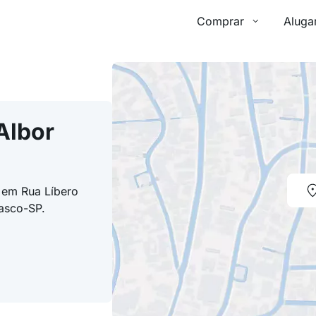
Comprar
Aluga
Albor
o em Rua Líbero
sasco-SP.