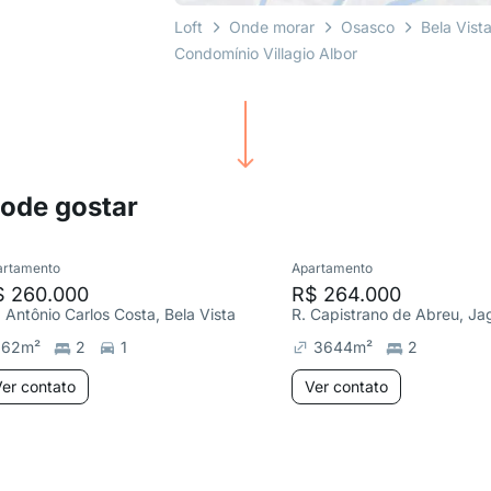
Loft
Onde morar
Osasco
Bela Vist
Condomínio Villagio Albor
pode gostar
artamento
Apartamento
$ 260.000
R$ 264.000
. Antônio Carlos Costa, Bela Vista
R. Capistrano de Abreu, Ja
62
m²
2
1
3644
m²
2
er contato
Ver contato