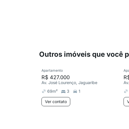
Outros imóveis que você 
Apartamento
Ap
R$ 427.000
R
Av. José Lourenço, Jaguaribe
Av
69
m²
3
1
Ver contato
V