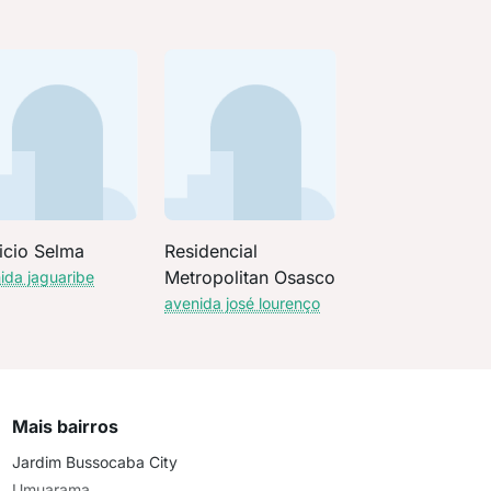
icio Selma
Residencial
Metropolitan Osasco
ida jaguaribe
avenida josé lourenço
Mais bairros
Jardim Bussocaba City
Umuarama