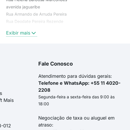
avenida jaguaribe
Rua Armando de Arruda Pereira
Rua Deodate Pereira Rezende
Avenida Antônio Carlos Costa
Exibir mais
Rua Sebastião de Mello Dias
Rua João de Deus
Rua Doutor Victor Airosa
Via Martin Lutero
Fale Conosco
Rua Martinho Lutero
Rua Manoel Dias
Atendimento para dúvidas gerais:
Telefone e WhatsApp: +55 11 4020-
2208
s
Segunda-feira a sexta-feira das 9:00 às
ft Mais
18:00
Negociação de taxa ou aluguel em
atraso:
3-012