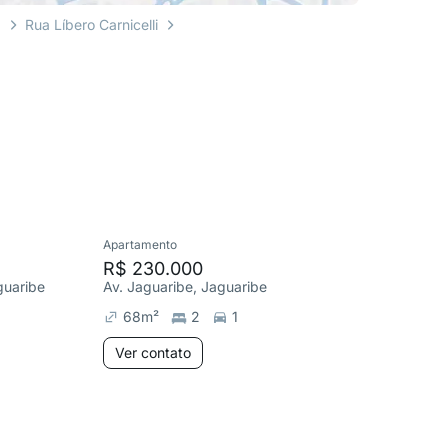
a
Rua Líbero Carnicelli
Apartamento
Apartame
R$ 230.000
R$ 268
guaribe
Av. Jaguaribe, Jaguaribe
Av. José 
68
m²
2
1
50
m²
Ver contato
Ver co