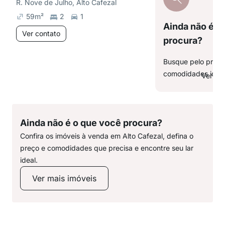
R. Nove de Julho, Alto Cafezal
59
m²
2
1
Ainda não é o
Ver contato
procura?
Busque pelo preço,
comodidades ideai
Ver ma
Ainda não é o que você procura?
Confira os imóveis à venda em Alto Cafezal, defina o
preço e comodidades que precisa e encontre seu lar
ideal.
Ver mais imóveis