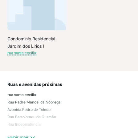
Condominio Residencial
Jardim dos Lirios I
rua santa cecília
Ruas e avenidas próximas
Mai
rua santa cecília
não
Rua Padre Manoel da Nóbrega
Alto
Avenida Pedro de Toledo
Jard
Rua Bartolomeu de Gusmão
Tho
Rua Independência
Núcl
Rua Professor Glicério Povoas
Mon
Exibir mais
Exi