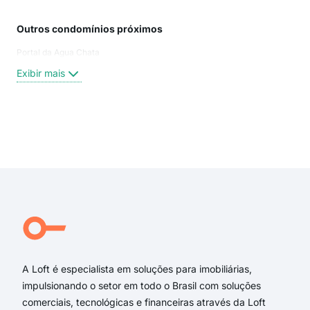
Outros condomínios próximos
Rua
Portal da Agua Chata
Rua
Rua
Exibir mais
do 
est
Rua 
rua
Exi
Estr
Rua
Rua
Val
da F
Rua 
A Loft é especialista em soluções para imobiliárias,
impulsionando o setor em todo o Brasil com soluções
comerciais, tecnológicas e financeiras através da Loft