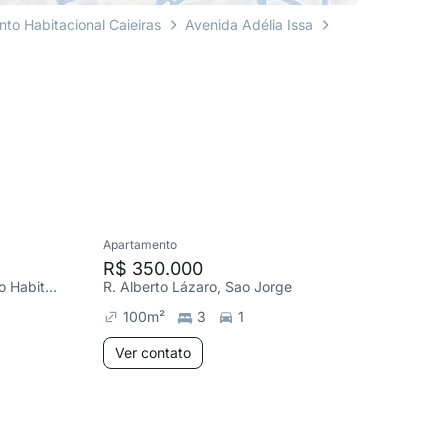
nto Habitacional Caieiras
Avenida Adélia Issa
Apartamento
Apartame
R$ 350.000
R$ 370
Av. das Nascentes, Conjunto Habitacional Caieiras
R. Alberto Lázaro, Sao Jorge
100
m²
3
1
91
m²
Ver contato
Ver co