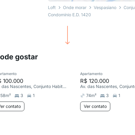
Loft
Onde morar
Vespasiano
Conju
Condomínio E.D. 1420
pode gostar
artamento
Apartamento
$ 100.000
R$ 120.000
Av. das Nascentes, Conjunto Habitacional Caieiras
58
m²
3
1
74
m²
3
1
er contato
Ver contato