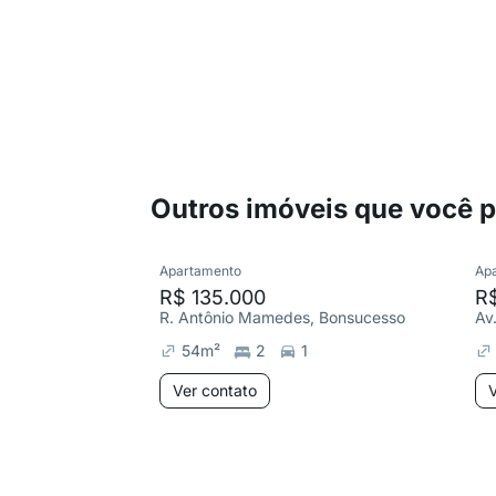
Outros imóveis que você 
Apartamento
Ap
R$ 135.000
R
R. Antônio Mamedes, Bonsucesso
54
m²
2
1
Ver contato
V