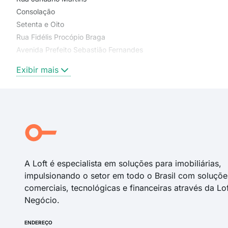
Consolação
Setenta e Oito
Rua Fidélis Procópio Braga
Avenida Prefeito Sebastião Fernandes
Rua Januário Martins
Exibir mais
Nazinha Conrado Silva
Av Prefeito Sebastião Fernandes
Prefeito Sebastião Fernandes - Lado Par
Rua Vinte
Rua Nazinha Conrado Silva
Rua Tiradentes
A Loft é especialista em soluções para imobiliárias,
impulsionando o setor em todo o Brasil com soluçõe
comerciais, tecnológicas e financeiras através da Lo
Negócio.
ENDEREÇO