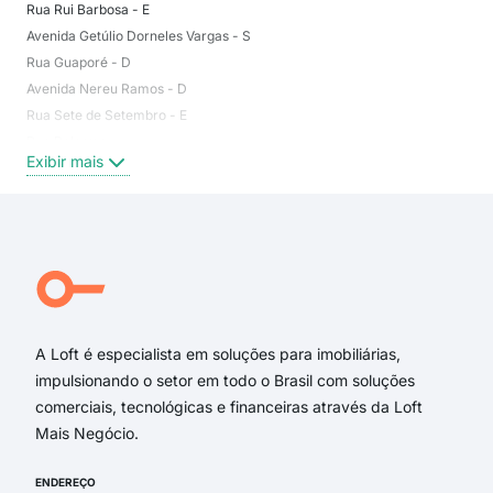
Rua Rui Barbosa - E
não
Avenida Getúlio Dorneles Vargas - S
São
Rua Guaporé - D
Cen
Avenida Nereu Ramos - D
Pass
Rua Sete de Setembro - E
Pres
Rua Palermo
Jard
Exibir mais
Exi
Rua Quintino Bocaiúva - E
Servidão Turquia
Rua Marechal Deodoro da Fonseca - E
Rua Gênova
Rua Benjamin Constant - D
Rua Quintino Bocaiúva - D
A Loft é especialista em soluções para imobiliárias,
impulsionando o setor em todo o Brasil com soluções
comerciais, tecnológicas e financeiras através da Loft
Mais Negócio.
ENDEREÇO