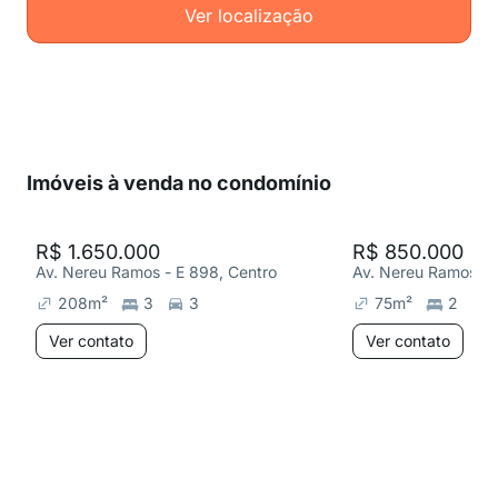
Ver localização
Imóveis à venda no condomínio
R$ 1.650.000
R$ 850.000
Av. Nereu Ramos - E 898, Centro
Av. Nereu Ramos - 
208
m²
3
3
75
m²
2
Ver contato
Ver contato