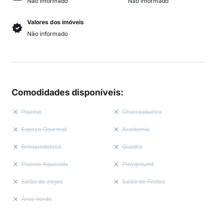
Não informado
Não informado
Valores dos imóveis
Não informado
Comodidades disponíveis
:
Piscina
Churrasqueira
Espaço Gourmet
Academia
Brinquedoteca
Quadra
Piscina Aquecida
Playground
Salão de Jogos
Salão de Festas
Área Verde