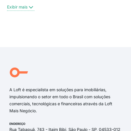
Rua
Exibir mais
Rua
Rua
rua
Mar
Exi
Rua
Aven
Rua
rua
rua
Rua
A Loft é especialista em soluções para imobiliárias,
impulsionando o setor em todo o Brasil com soluções
comerciais, tecnológicas e financeiras através da Loft
Mais Negócio.
ENDEREÇO
Rua Tabapuã, 743 - Itaim Bibi, São Paulo - SP, 04533-012