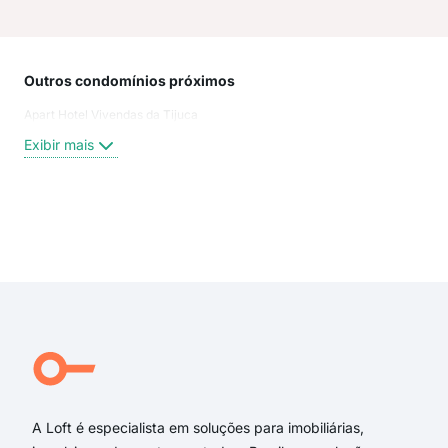
Outros condomínios próximos
Rua
Apart Hotel Vivendas da Tijuca
Rua
Rua
Exibir mais
Rua
rua 
rua
rua 
Exi
rua
rua 
rua 
rua 
Rua
Rua
A Loft é especialista em soluções para imobiliárias,