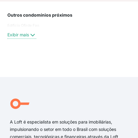
Outros condomínios próximos
Rua
Edificio Ofirde Fao
Pin
Rua 
Exibir mais
Rua
Gene
Rua
Rua 
Exi
rua
rua 
rua 
rua
Rua
Gene
A Loft é especialista em soluções para imobiliárias,
impulsionando o setor em todo o Brasil com soluções
comerciais, tecnológicas e financeiras através da Loft