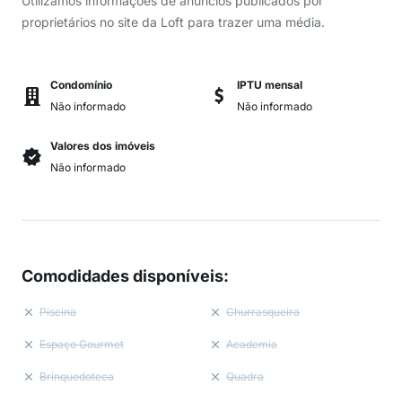
Utilizamos informações de anúncios publicados por
proprietários no site da Loft para trazer uma média.
Condomínio
IPTU mensal
Não informado
Não informado
Valores dos imóveis
Não informado
Comodidades disponíveis
:
Piscina
Churrasqueira
Espaço Gourmet
Academia
Brinquedoteca
Quadra