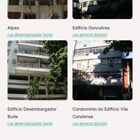
Alpes
Edificio Goncalves
rua desembargador burle
rua general dionísio
Edificio Desembargador
Condominio do Edificio Vila
Burle
Condense
rua desembargador burle
rua general dionísio