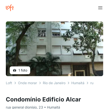
1 foto
Loft
Onde morar
Rio de Janeiro
Humaitá
rua general 
Condomínio Edificio Alcar
rua general dionísio, 23 • Humaitá