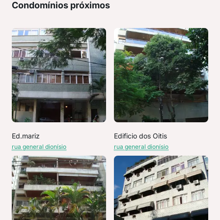
Condomínios próximos
Ed.mariz
Edificio dos Oitis
rua general dionísio
rua general dionísio