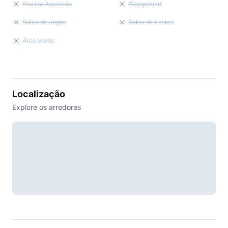
Piscina Aquecida
Playground
Salão de Jogos
Salão de Festas
Área Verde
Localização
Explore os arredores