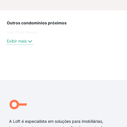
Outros condomínios próximos
Rua
Yara Costa Gianetti
do 
Car
Exibir mais
Rua
ave
rua 
Rua
Exi
rua
rua
rua 
rua 
Rua
Rua
A Loft é especialista em soluções para imobiliárias,