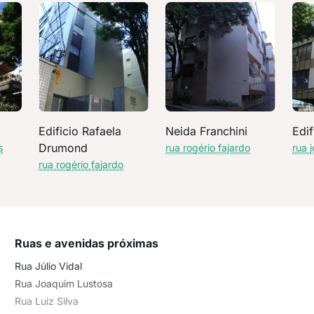
Edificio Rafaela
Neida Franchini
Edi
Drumond
s
rua rogério fajardo
rua 
rua rogério fajardo
Ruas e avenidas próximas
Rua Júlio Vidal
Rua Joaquim Lustosa
Rua Luiz Silva