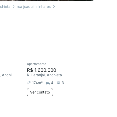
chieta
rua joaquim linhares
Apartamento
Apartame
R$ 1.600.000
R$ 48
R. Engenheiro Amaro Lanari, Anchieta
R. Laranjal, Anchieta
R. Muzam
174
m²
4
3
100
m
Ver contato
Ver co