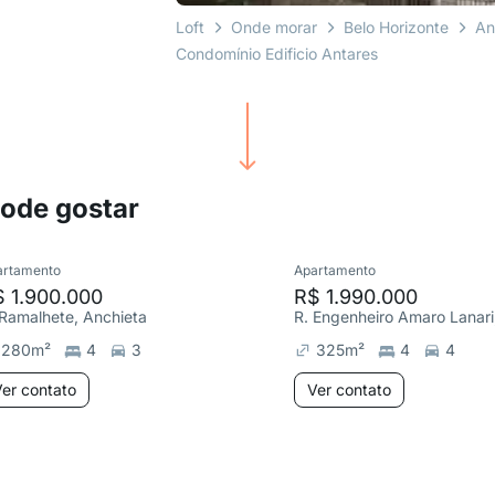
Loft
Onde morar
Belo Horizonte
An
Condomínio Edificio Antares
pode gostar
artamento
Apartamento
 1.900.000
R$ 1.990.000
 Ramalhete, Anchieta
280
m²
4
3
325
m²
4
4
er contato
Ver contato