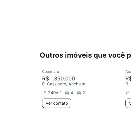
Outros imóveis que você 
Cobertura
Ap
R$ 1.350.000
R$
R. Cassiporé, Anchieta
R.
240
m²
4
2
Ver contato
V