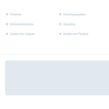
Piscina
Churrasqueira
Brinquedoteca
Quadra
Salão de Jogos
Salão de Festas