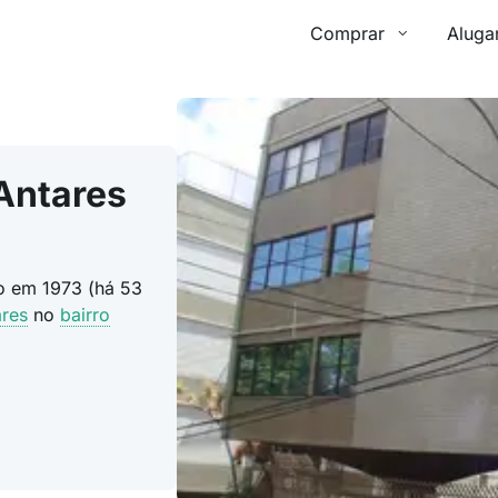
Comprar
Aluga
Antares
do em 1973 (há 53
ares
no
bairro