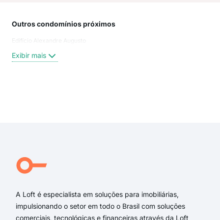
Outros condomínios próximos
Rua
Edifício Alexandre Augusto
Rua
Cos
Exibir mais
Rua
Rua
Rua
rua
Exi
rua 
rua 
rua 
rua 
Rua
Ave
A Loft é especialista em soluções para imobiliárias,
impulsionando o setor em todo o Brasil com soluções
comerciais, tecnológicas e financeiras através da Loft