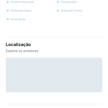
Piscina Aquecida
Playground
Salão de Jogos
Salão de Festas
Área Verde
Localização
Explore os arredores