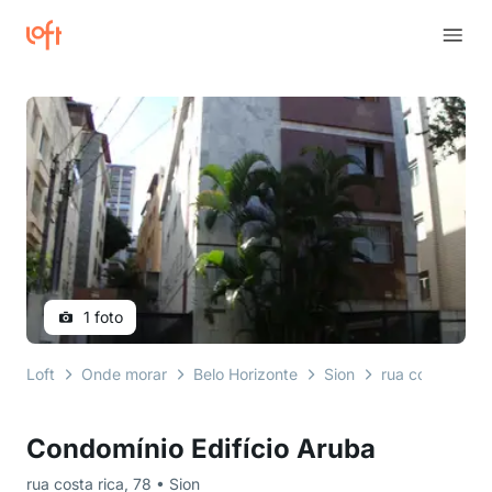
1 foto
Loft
Onde morar
Belo Horizonte
Sion
rua costa rica
Condomínio Edifício Aruba
rua costa rica, 78 • Sion