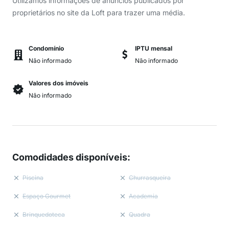
Utilizamos informações de anúncios publicados por
proprietários no site da Loft para trazer uma média.
Condomínio
IPTU mensal
Não informado
Não informado
Valores dos imóveis
Não informado
Comodidades disponíveis
:
Piscina
Churrasqueira
Espaço Gourmet
Academia
Brinquedoteca
Quadra