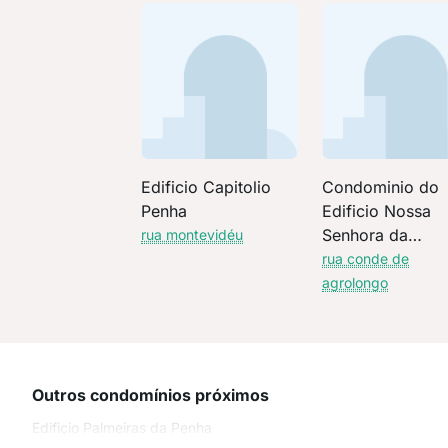
Edificio Capitolio
Condominio do
Penha
Edificio Nossa
Senhora da
rua montevidéu
Conceicao
rua conde de
agrolongo
Outros condomínios próximos
Edificio Palmeiras da Penha