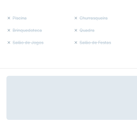
Piscina
Churrasqueira
Brinquedoteca
Quadra
Salão de Jogos
Salão de Festas