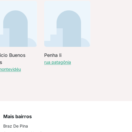
ficio Buenos
Penha Ii
s
rua patagônia
montevidéu
Mais bairros
Braz De Pina