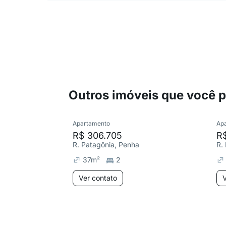
Outros imóveis que você 
Apartamento
Ap
R$ 306.705
R$
R. Patagônia, Penha
R.
37
m²
2
Ver contato
V