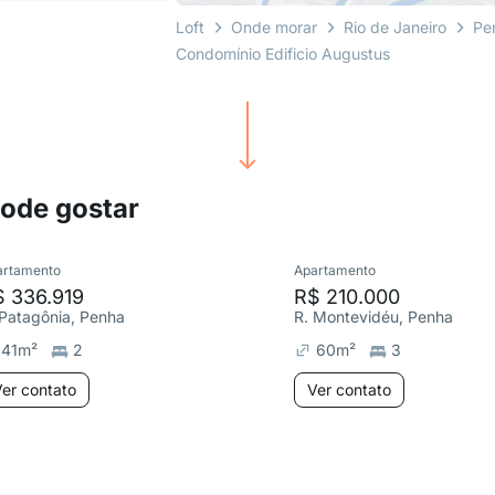
Loft
Onde morar
Rio de Janeiro
Pe
Condomínio Edificio Augustus
pode gostar
artamento
Apartamento
 336.919
R$ 210.000
 Patagônia, Penha
R. Montevidéu, Penha
41
m²
2
60
m²
3
er contato
Ver contato