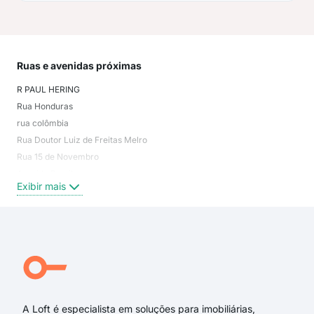
Ruas e avenidas próximas
Mai
R PAUL HERING
Ito
Rua Honduras
Do S
rua colômbia
Esco
Rua Doutor Luiz de Freitas Melro
Salt
Rua 15 de Novembro
Ito
Avenida Brasil
Exi
Exibir mais
Rua Paul Hering
Rua Paraguay
Rua Floriano Peixoto
Rua Bolívia
Rua Namy Deeke
Rua Chile
A Loft é especialista em soluções para imobiliárias,