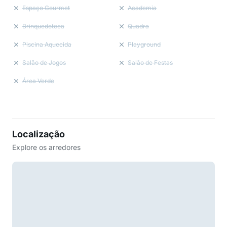
Espaço Gourmet
Academia
Brinquedoteca
Quadra
Piscina Aquecida
Playground
Salão de Jogos
Salão de Festas
Área Verde
Localização
Explore os arredores