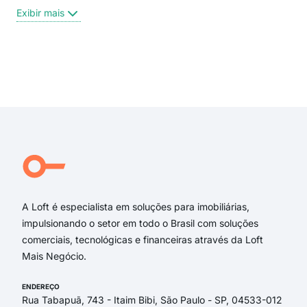
Pra
Exibir mais
Rua
Rua 
CEA
Pra
Exi
HEN
ALA
rua 
rua 
rua
RUA
A Loft é especialista em soluções para imobiliárias,
impulsionando o setor em todo o Brasil com soluções
comerciais, tecnológicas e financeiras através da Loft
Mais Negócio.
ENDEREÇO
Rua Tabapuã, 743 - Itaim Bibi, São Paulo - SP, 04533-012