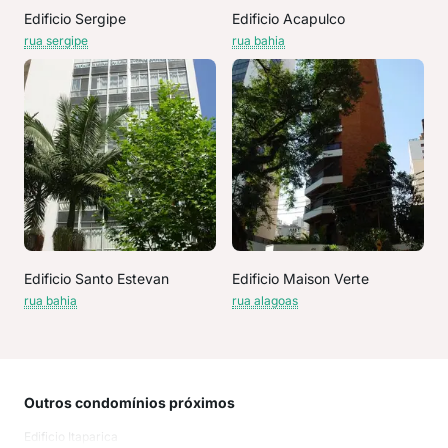
Edificio Sergipe
Edificio Acapulco
rua sergipe
rua bahia
Edificio Santo Estevan
Edificio Maison Verte
rua bahia
rua alagoas
Outros condomínios próximos
Rua
Edificio Itaparica
Rua 