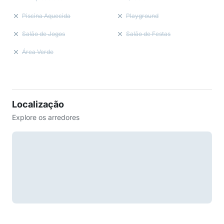
Piscina Aquecida
Playground
Salão de Jogos
Salão de Festas
Área Verde
Localização
Explore os arredores