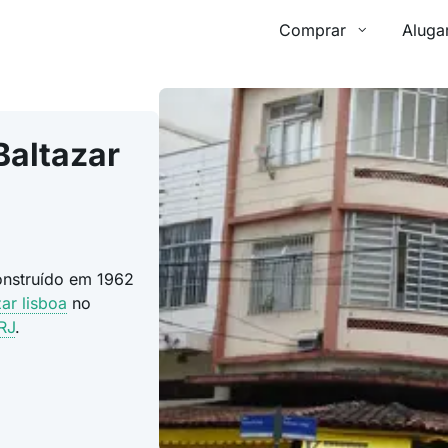
Comprar
Aluga
Baltazar
construído em 1962
zar lisboa
no
RJ
.