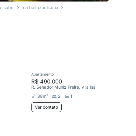
a Isabel
rua baltazar lisboa
Apartamento
Apartame
R$ 490.000
R$ 696
R. Senador Muniz Freire, Vila Isabel
R. Carlos
88
m²
2
1
148
m
Ver contato
Ver co