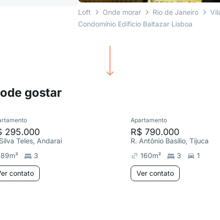
Loft
Onde morar
Rio de Janeiro
Vil
Condomínio Edificio Baltazar Lisboa
pode gostar
artamento
Apartamento
$ 295.000
R$ 790.000
Silva Teles, Andaraí
R. Antônio Basílio, Tijuca
89
m²
3
160
m²
3
1
er contato
Ver contato