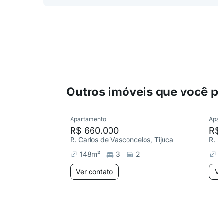
Outros imóveis que você 
Apartamento
Ap
R$ 660.000
R
R. Carlos de Vasconcelos, Tijuca
R. 
148
m²
3
2
Ver contato
V