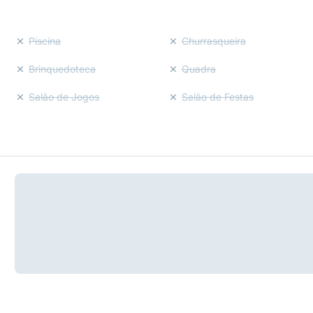
Piscina
Churrasqueira
Brinquedoteca
Quadra
Salão de Jogos
Salão de Festas