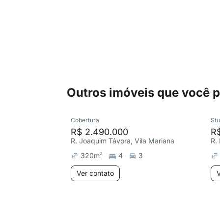
Outros imóveis que você 
Cobertura
Stu
R$ 2.490.000
R
R. Joaquim Távora, Vila Mariana
R.
320
m²
4
3
Ver contato
V