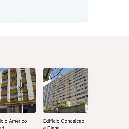
ficio Americo
Edificio Conceicao
ad
e Diana