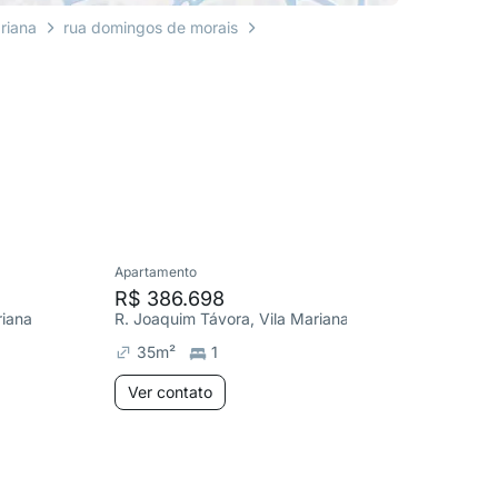
riana
rua domingos de morais
Apartamento
Apartame
R$ 386.698
R$ 347
riana
R. Joaquim Távora, Vila Mariana
R. Joaqu
35
m²
1
31
m²
Ver contato
Ver co