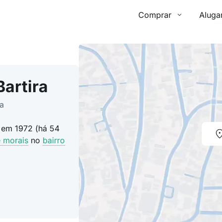
Comprar
Aluga
Bartira
a
o em 1972 (há 54
 morais
no
bairro