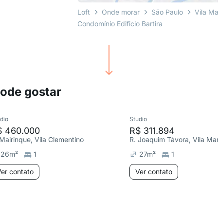
Loft
Onde morar
São Paulo
Vila Ma
Condomínio Edificio Bartira
pode gostar
dio
Studio
$ 460.000
R$ 311.894
 Mairinque, Vila Clementino
R. Joaquim Távora, Vila Ma
26
m²
1
27
m²
1
er contato
Ver contato