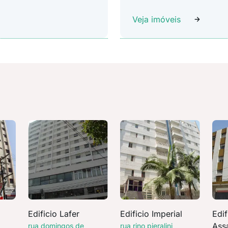
Veja imóveis
Edificio Lafer
Edificio Imperial
Edi
Ass
rua domingos de
rua rino pieralini